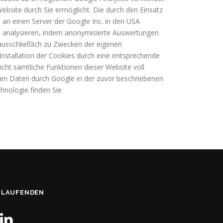
ebsite durch Sie ermöglicht. Die durch den Einsatz
 an einen Server der Google Inc. in den USA
zu analysieren, indem anonymisierte Auswertungen
 ausschließlich zu Zwecken der eigenen
nstallation der Cookies durch eine entsprechende
nicht sämtliche Funktionen dieser Website voll
nen Daten durch Google in der zuvor beschriebenen
nologie finden Sie
M LAUFENDEN