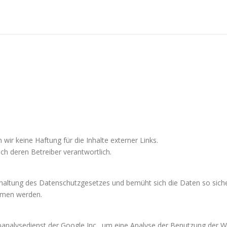
 wir keine Haftung für die Inhalte externer Links.
lich deren Betreiber verantwortlich.
nhaltung des Datenschutzgesetzes und bemüht sich die Daten so siche
mmen werden.
banalysedienst der Google Inc., um eine Analyse der Benutzung der W